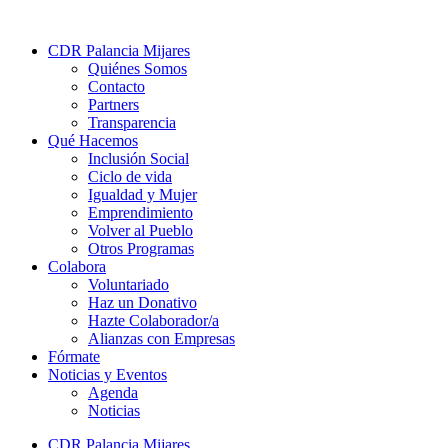
CDR Palancia Mijares
Quiénes Somos
Contacto
Partners
Transparencia
Qué Hacemos
Inclusión Social
Ciclo de vida
Igualdad y Mujer
Emprendimiento
Volver al Pueblo
Otros Programas
Colabora
Voluntariado
Haz un Donativo
Hazte Colaborador/a
Alianzas con Empresas
Fórmate
Noticias y Eventos
Agenda
Noticias
CDR Palancia Mijares