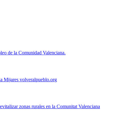
pleo de la Comunidad Valenciana.
a Mijares volveralpueblo.org
talizar zonas rurales en la Comunitat Valenciana