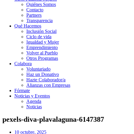
Quiénes Somos
Contacto
Partners
Transparencia
Qué Hacemos
Inclusión Social
Ciclo de vida
Igualdad y Mujer
Emprendimiento
Volver al Pueblo
Otros Programas
Colabora
Voluntariado
Haz un Donativo
Hazte Colaborador/a
Alianzas con Empresas
Fórmate
Noticias y Eventos
Agenda
Noticias
pexels-diva-plavalaguna-6147387
10 octubre, 2025