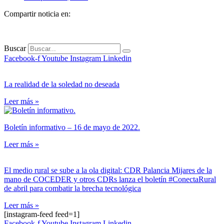
Compartir noticia en:
Buscar
Facebook-f
Youtube
Instagram
Linkedin
La realidad de la soledad no deseada
Leer más »
Boletín informativo – 16 de mayo de 2022.
Leer más »
El medio rural se sube a la ola digital: CDR Palancia Mijares de la
mano de COCEDER y otros CDRs lanza el boletín #ConectaRural
de abril para combatir la brecha tecnológica
Leer más »
[instagram-feed feed=1]
Facebook-f
Youtube
Instagram
Linkedin