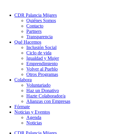
CDR Palancia Mijares
Quiénes Somos
Contacto
Partners
Transparencia
Qué Hacemos
Inclusión Social
Ciclo de vida
Igualdad y Mujer
Emprendimiento
Volver al Pueblo
Otros Programas
Colabora
Voluntariado
Haz un Donativo
Hazte Colaborador/a
Alianzas con Empresas
Fórmate
Noticias y Eventos
Agenda
Noticias
CDR Palancia Mijares