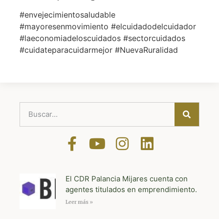
#envejecimientosaludable
#mayoresenmovimiento #elcuidadodelcuidador
#laeconomiadeloscuidados #sectorcuidados
#cuidateparacuidarmejor #NuevaRuralidad
El CDR Palancia Mijares cuenta con
agentes titulados en emprendimiento.
Leer más »