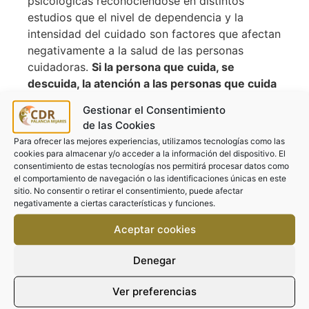
psicológicas reconociéndose en distintos
estudios que el nivel de dependencia y la
intensidad del cuidado son factores que afectan
negativamente a la salud de las personas
cuidadoras.
Si la persona que cuida, se
descuida, la atención a las personas que cuida
no es sostenible en el tiempo
.
Gestionar el Consentimiento
de las Cookies
Por esta razón, y a la vista de los datos que se
Para ofrecer las mejores experiencias, utilizamos tecnologías como las
han indicado anteriormente, incluir prácticas de
cookies para almacenar y/o acceder a la información del dispositivo. El
autocuidado, de autorregulación, y conferir un
consentimiento de estas tecnologías nos permitirá procesar datos como
contexto que dote de herramientas y recursos
el comportamiento de navegación o las identificaciones únicas en este
sitio. No consentir o retirar el consentimiento, puede afectar
para la gestión tanto logística, como técnica y
negativamente a ciertas características y funciones.
también psicoemocional de la labor de las
personas cuidadoras, es fundamental para
Aceptar cookies
desarrollar una tarea de calidad que ponga a
todas las personas en el centro. Las que son
Denegar
cuidadas, y las que cuidan.
Ver preferencias
“CUÍDATE PARA CUIDAR MEJOR”.