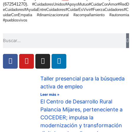
(672541270).
#CuidadoresUnidos#ApoyoMutuo#CuidarConAmor#RedD
eCuidadores#AyudaEntreCuidadores#CuidarEsVivir#FuerzaCuidadores#C
uidarConEmpatia #dinamizacionrural #acompañamiento #autonomia 
#pueblosvivos
Taller presencial para la búsqueda
activa de empleo
Leer más »
El Centro de Desarrollo Rural
Palancia Mijares, perteneciente a
COCEDER; impulsa la
modernización y transformación