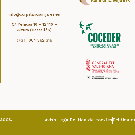
info@cdrpalanciamijares.es
C/ Peñicas 16 – 12410 –
Altura (Castellón)
(+34) 964 962 316
vados.
Aviso Legal
Política de cookies
Política d