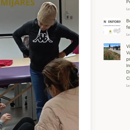
P
Le
B
f
Le
V
V
p
I
D
C
Le