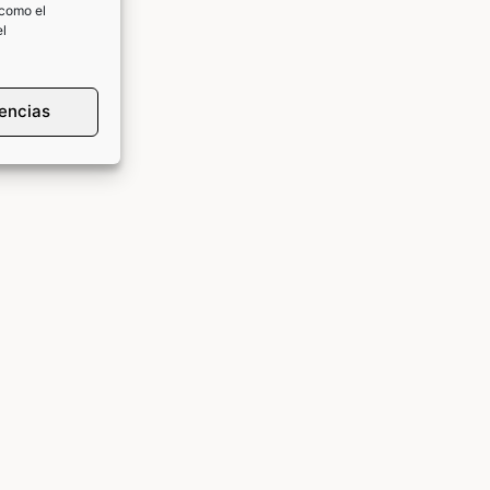
 como el
el
rencias