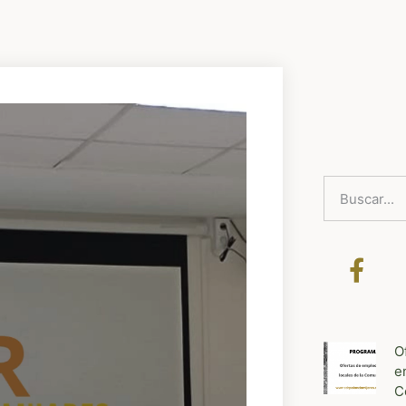
O
e
C