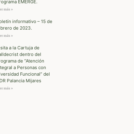
rograma EMERGE.
er más »
oletín informativo – 15 de
ebrero de 2023.
er más »
isita a la Cartuja de
alldecrist dentro del
rograma de “Atención
ntegral a Personas con
iversidad Funcional” del
DR Palancia Mijares
er más »