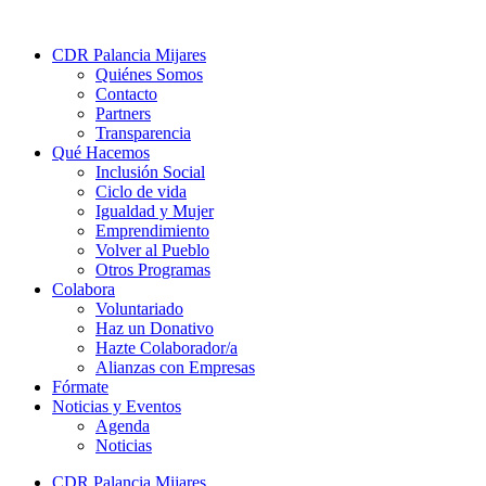
CDR Palancia Mijares
Quiénes Somos
Contacto
Partners
Transparencia
Qué Hacemos
Inclusión Social
Ciclo de vida
Igualdad y Mujer
Emprendimiento
Volver al Pueblo
Otros Programas
Colabora
Voluntariado
Haz un Donativo
Hazte Colaborador/a
Alianzas con Empresas
Fórmate
Noticias y Eventos
Agenda
Noticias
CDR Palancia Mijares