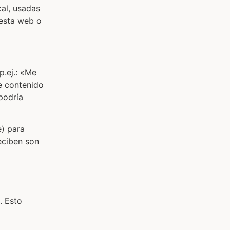
al, usadas
 esta web o
.ej.: «Me
te contenido
podría
e) para
eciben son
. Esto