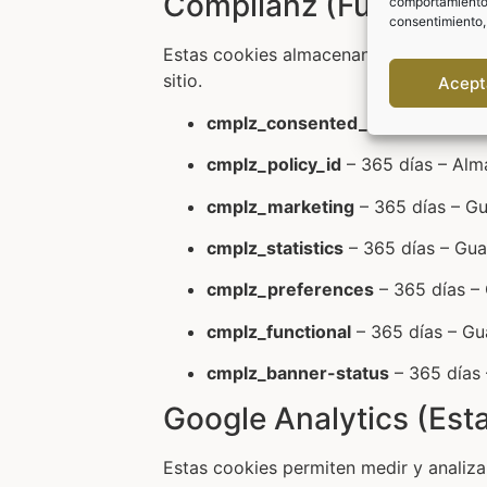
Complianz (Funcional
comportamiento d
consentimiento,
Estas cookies almacenan tus preferenci
sitio.
Acept
cmplz_consented_services
– 365
cmplz_policy_id
– 365 días – Alma
cmplz_marketing
– 365 días – Gu
cmplz_statistics
– 365 días – Guar
cmplz_preferences
– 365 días – 
cmplz_functional
– 365 días – Gua
cmplz_banner-status
– 365 días 
Google Analytics (Esta
Estas cookies permiten medir y analizar 