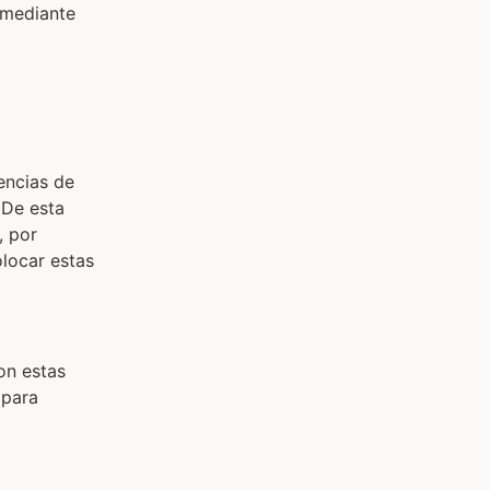
d mediante
encias de
 De esta
, por
locar estas
on estas
 para