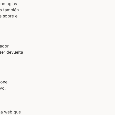
cnologías
es también
s sobre el
gador
ser devuelta
ione
vo.
una web que