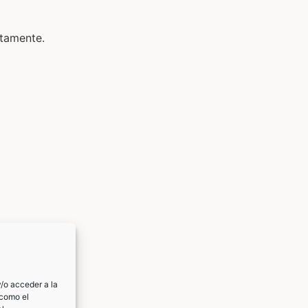
ctamente.
/o acceder a la
 como el