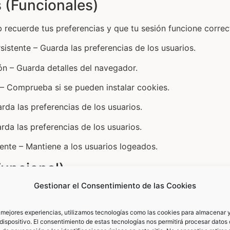
 (Funcionales)
b recuerde tus preferencias y que tu sesión funcione corre
rsistente – Guarda las preferencias de los usuarios.
ón – Guarda detalles del navegador.
– Comprueba si se pueden instalar cookies.
arda las preferencias de los usuarios.
arda las preferencias de los usuarios.
tente – Mantiene a los usuarios logeados.
uncional)
Gestionar el Consentimiento de las Cookies
 del sitio web frente a spam y envíos automatizados.
iona protección contra correo no deseado.
s mejores experiencias, utilizamos tecnologías como las cookies para almacenar y
dispositivo. El consentimiento de estas tecnologías nos permitirá procesar datos