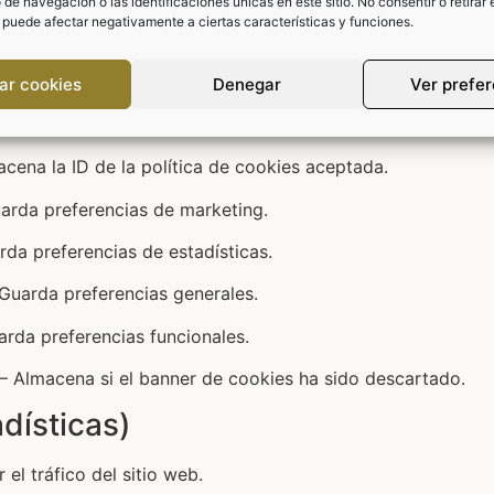
)
e navegación o las identificaciones únicas en este sitio. No consentir o retirar 
 puede afectar negativamente a ciertas características y funciones.
as sobre la aceptación de otras cookies y la política de co
ar cookies
Denegar
Ver prefe
 días – Guarda tus preferencias de consentimiento.
cena la ID de la política de cookies aceptada.
arda preferencias de marketing.
da preferencias de estadísticas.
Guarda preferencias generales.
rda preferencias funcionales.
– Almacena si el banner de cookies ha sido descartado.
dísticas)
el tráfico del sitio web.