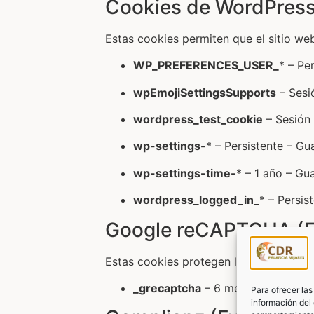
Cookies de WordPress
Estas cookies permiten que el sitio we
WP_PREFERENCES_USER_
* – Pe
wpEmojiSettingsSupports
– Sesi
wordpress_test_cookie
– Sesión 
wp-settings-
* – Persistente – Gu
wp-settings-time-
* – 1 año – Gu
wordpress_logged_in_
* – Persis
Google reCAPTCHA (F
Estas cookies protegen los formularios
_grecaptcha
– 6 meses – Proporc
Para ofrecer la
información del 