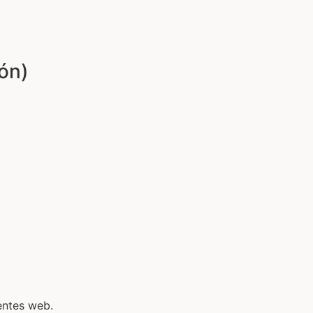
ón)
entes web.