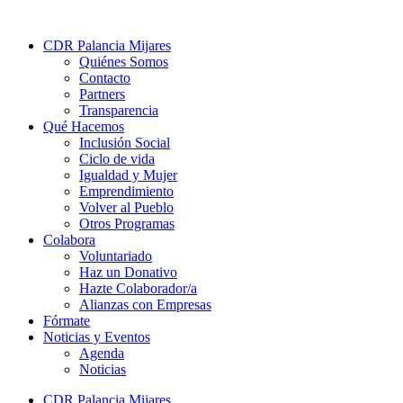
CDR Palancia Mijares
Quiénes Somos
Contacto
Partners
Transparencia
Qué Hacemos
Inclusión Social
Ciclo de vida
Igualdad y Mujer
Emprendimiento
Volver al Pueblo
Otros Programas
Colabora
Voluntariado
Haz un Donativo
Hazte Colaborador/a
Alianzas con Empresas
Fórmate
Noticias y Eventos
Agenda
Noticias
CDR Palancia Mijares