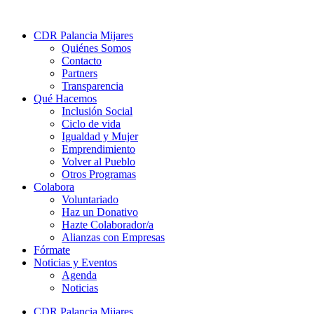
CDR Palancia Mijares
Quiénes Somos
Contacto
Partners
Transparencia
Qué Hacemos
Inclusión Social
Ciclo de vida
Igualdad y Mujer
Emprendimiento
Volver al Pueblo
Otros Programas
Colabora
Voluntariado
Haz un Donativo
Hazte Colaborador/a
Alianzas con Empresas
Fórmate
Noticias y Eventos
Agenda
Noticias
CDR Palancia Mijares