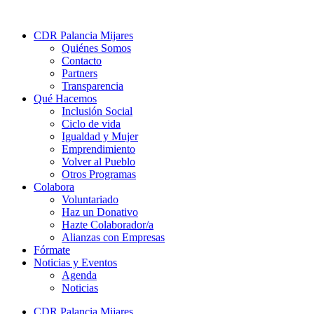
CDR Palancia Mijares
Quiénes Somos
Contacto
Partners
Transparencia
Qué Hacemos
Inclusión Social
Ciclo de vida
Igualdad y Mujer
Emprendimiento
Volver al Pueblo
Otros Programas
Colabora
Voluntariado
Haz un Donativo
Hazte Colaborador/a
Alianzas con Empresas
Fórmate
Noticias y Eventos
Agenda
Noticias
CDR Palancia Mijares