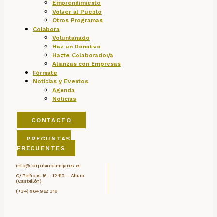
Emprendimiento
Volver al Pueblo
Otros Programas
Colabora
Voluntariado
Haz un Donativo
Hazte Colaborador/a
Alianzas con Empresas
Fórmate
Noticias y Eventos
Agenda
Noticias
CONTACTO
PREGUNTAS
FRECUENTES
info@cdrpalanciamijares.es
C/ Peñicas 16 – 12410 – Altura
(Castellón)
(+34) 964 962 316