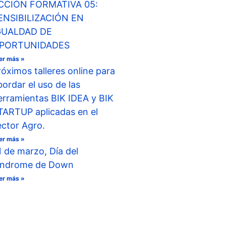
CCIÓN FORMATIVA 05:
ENSIBILIZACIÓN EN
GUALDAD DE
PORTUNIDADES
er más »
róximos talleres online para
bordar el uso de las
erramientas BIK IDEA y BIK
TARTUP aplicadas en el
ector Agro.
er más »
1 de marzo, Día del
índrome de Down
er más »