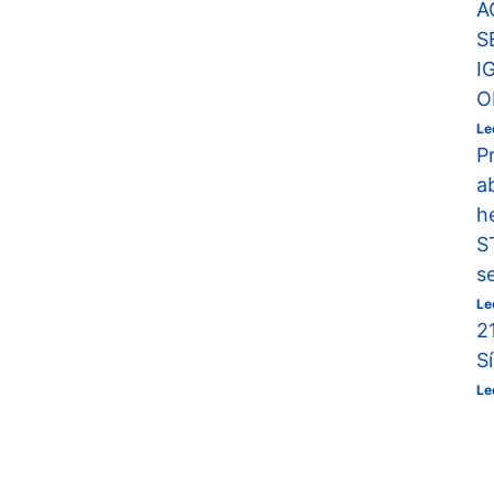
A
S
I
O
Le
P
a
h
S
s
Le
2
S
Le