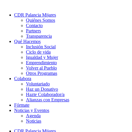
CDR Palancia Mijares
Quiénes Somos
Contacto
Partners
Transparencia
Qué Hacemos
Inclusión Social
Ciclo de vida
Igualdad y Mujer
Emprendimiento
Volver al Pueblo
Otros Programas
Colabora
Voluntariado
Haz un Donativo
Hazte Colaborador/a
Alianzas con Empresas
Fórmate
Noticias y Eventos
Agenda
Noticias
CDR Palancia Mijares