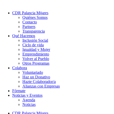
CDR Palancia Mijares
Quiénes Somos
Contacto
Partners
Transparencia
Qué Hacemos
Inclusión Social
Ciclo de vida
Igualdad y Mujer
Emprendimiento
Volver al Pueblo
Otros Programas
Colabora
Voluntariado
Haz un Donativo
Hazte Colaborador/a
Alianzas con Empresas
Fórmate
Noticias y Eventos
Agenda
Noticias
CDR Palancia Mijares