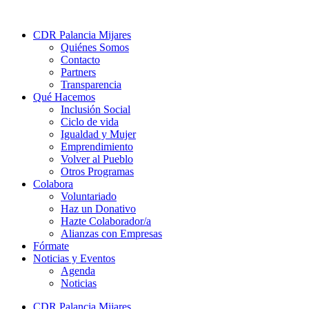
CDR Palancia Mijares
Quiénes Somos
Contacto
Partners
Transparencia
Qué Hacemos
Inclusión Social
Ciclo de vida
Igualdad y Mujer
Emprendimiento
Volver al Pueblo
Otros Programas
Colabora
Voluntariado
Haz un Donativo
Hazte Colaborador/a
Alianzas con Empresas
Fórmate
Noticias y Eventos
Agenda
Noticias
CDR Palancia Mijares