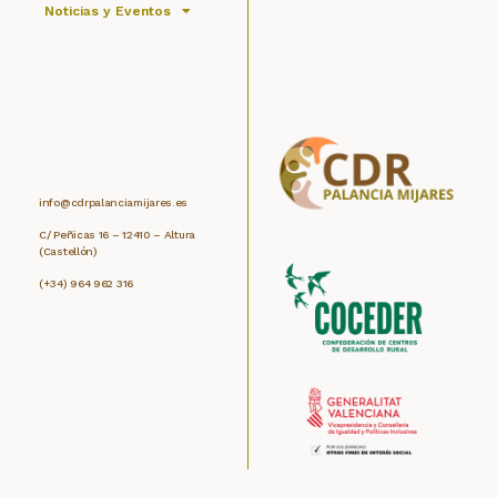
Noticias y Eventos
info@cdrpalanciamijares.es
C/ Peñicas 16 – 12410 – Altura
(Castellón)
(+34) 964 962 316