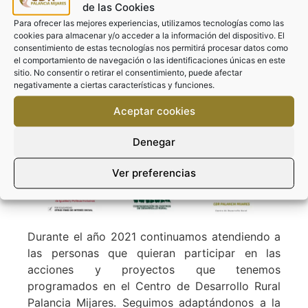
de las Cookies
Todo ello con el objetivo de luchar contra la
Para ofrecer las mejores experiencias, utilizamos tecnologías como las
despoblación rural y la brecha digital en las
cookies para almacenar y/o acceder a la información del dispositivo. El
consentimiento de estas tecnologías nos permitirá procesar datos como
zonas rurales de las comarcas del Alto Palancia
el comportamiento de navegación o las identificaciones únicas en este
y del Alto Mijares.
sitio. No consentir o retirar el consentimiento, puede afectar
negativamente a ciertas características y funciones.
Todo esto ha sido posible gracias a la
colaboración de
COCEDER
y la financiación de
Aceptar cookies
la
Vicepresidencia y Conselleria de Igualdad y
Denegar
Políticas Inclusivas de la Generalitat
Valenciana
.
Ver preferencias
Durante el año 2021 continuamos atendiendo a
las personas que quieran participar en las
acciones y proyectos que tenemos
programados en el Centro de Desarrollo Rural
Palancia Mijares. Seguimos adaptándonos a la