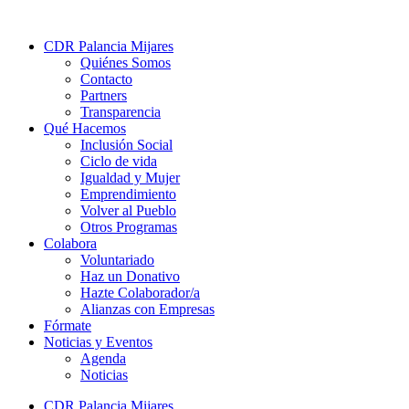
CDR Palancia Mijares
Quiénes Somos
Contacto
Partners
Transparencia
Qué Hacemos
Inclusión Social
Ciclo de vida
Igualdad y Mujer
Emprendimiento
Volver al Pueblo
Otros Programas
Colabora
Voluntariado
Haz un Donativo
Hazte Colaborador/a
Alianzas con Empresas
Fórmate
Noticias y Eventos
Agenda
Noticias
CDR Palancia Mijares