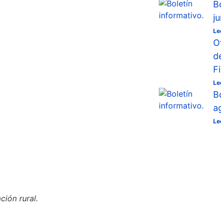
B
j
Le
O
d
F
Le
B
a
Le
ión rural.