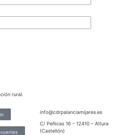
ión rural.
info@cdrpalanciamijares.es
to
C/ Peñicas 16 – 12410 – Altura
(Castellón)
ecuentes