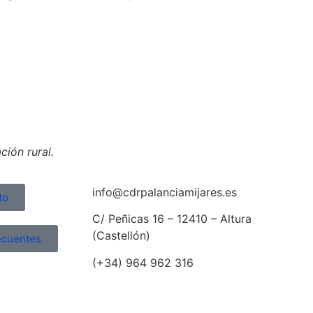
ión rural.
info@cdrpalanciamijares.es
to
C/ Peñicas 16 – 12410 – Altura
(Castellón)
ecuentes
(+34) 964 962 316