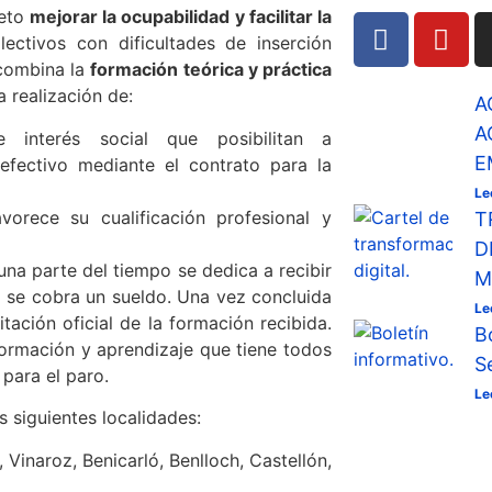
jeto
mejorar la ocupabilidad y facilitar la
ctivos con dificultades de inserción
 combina la
formación teórica y práctica
a realización de:
A
A
 interés social que posibilitan a
E
 efectivo mediante el contrato para la
Le
orece su cualificación profesional y
T
D
una parte del tiempo se dedica a recibir
M
lo se cobra un sueldo. Una vez concluida
Le
tación oficial de la formación recibida.
B
formación y aprendizaje que tiene todos
S
 para el paro.
Le
s siguientes localidades:
 Vinaroz, Benicarló, Benlloch, Castellón,