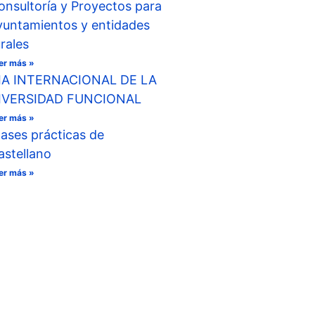
onsultoría y Proyectos para
yuntamientos y entidades
urales
er más »
IA INTERNACIONAL DE LA
IVERSIDAD FUNCIONAL
er más »
lases prácticas de
astellano
er más »