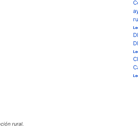
C
a
r
Le
D
D
Le
C
C
Le
ión rural.