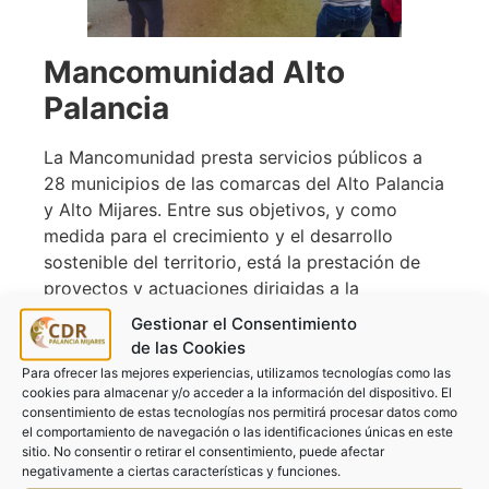
Mancomunidad Alto
Palancia
La Mancomunidad presta servicios públicos a
28 municipios de las comarcas del Alto Palancia
y Alto Mijares. Entre sus objetivos, y como
medida para el crecimiento y el desarrollo
sostenible del territorio, está la prestación de
proyectos y actuaciones dirigidas a la
reactivación económica y demográfica de los
Gestionar el Consentimiento
municipios que integran la mancomunidad. En
de las Cookies
definitiva, busca fomentar la colaboración con
Para ofrecer las mejores experiencias, utilizamos tecnologías como las
entidades y organizaciones del entorno rural
cookies para almacenar y/o acceder a la información del dispositivo. El
consentimiento de estas tecnologías nos permitirá procesar datos como
que atienden las necesidades del mismo para
el comportamiento de navegación o las identificaciones únicas en este
evitar su despoblación.
sitio. No consentir o retirar el consentimiento, puede afectar
negativamente a ciertas características y funciones.