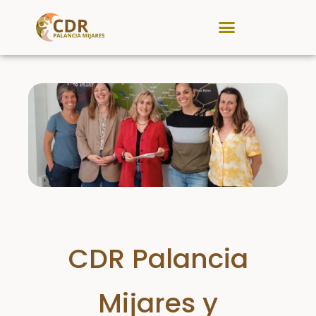
CDR Palancia Mijares
Noticias y Eventos
CDR Palancia
Mijares y