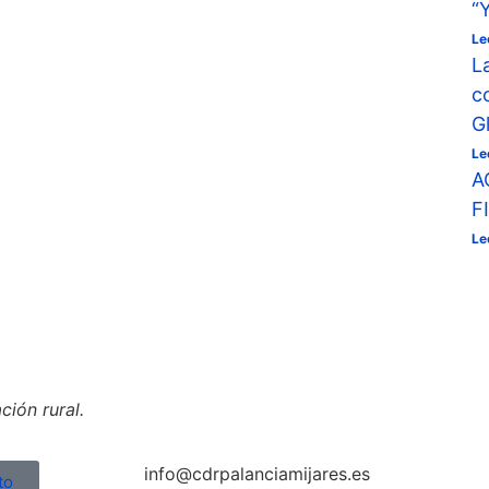
“
Le
L
c
G
Le
A
F
Le
ión rural.
info@cdrpalanciamijares.es
to