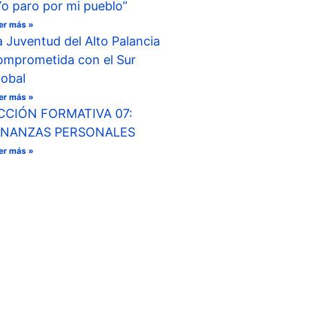
Yo paro por mi pueblo”
er más »
a Juventud del Alto Palancia
omprometida con el Sur
lobal
er más »
CCIÓN FORMATIVA 07:
INANZAS PERSONALES
er más »