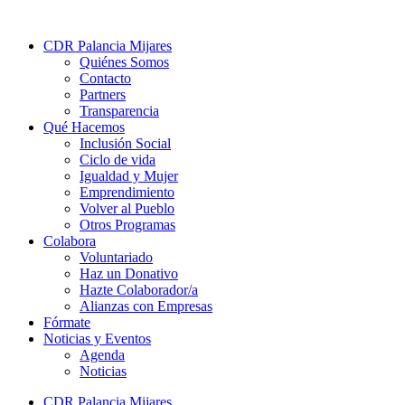
CDR Palancia Mijares
Quiénes Somos
Contacto
Partners
Transparencia
Qué Hacemos
Inclusión Social
Ciclo de vida
Igualdad y Mujer
Emprendimiento
Volver al Pueblo
Otros Programas
Colabora
Voluntariado
Haz un Donativo
Hazte Colaborador/a
Alianzas con Empresas
Fórmate
Noticias y Eventos
Agenda
Noticias
CDR Palancia Mijares