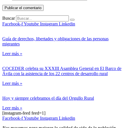
Buscar
Facebook-f
Youtube
Instagram
Linkedin
Guía de derechos, libertades y obligaciones de las personas
migrantes
Leer más »
COCEDER celebra su XXXIII Asamblea General en El Barco de
Ávila con la asistencia de los 22 centros de desarrollo rural
Leer más »
Hoy y siempre celebramos el día del Orgullo Rural
Leer más »
[instagram-feed feed=1]
Facebook-f
Youtube
Instagram
Linkedin
Nos movemos para mejorar la calidad de vida de la población