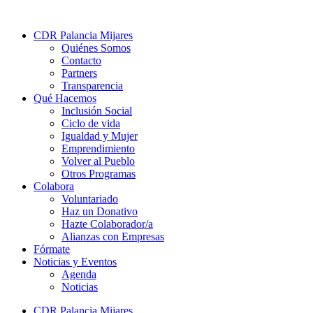
CDR Palancia Mijares
Quiénes Somos
Contacto
Partners
Transparencia
Qué Hacemos
Inclusión Social
Ciclo de vida
Igualdad y Mujer
Emprendimiento
Volver al Pueblo
Otros Programas
Colabora
Voluntariado
Haz un Donativo
Hazte Colaborador/a
Alianzas con Empresas
Fórmate
Noticias y Eventos
Agenda
Noticias
CDR Palancia Mijares