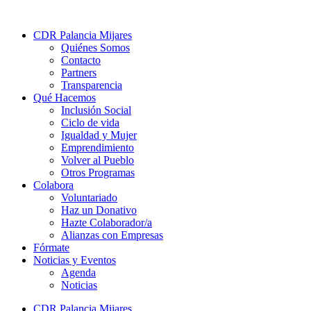
CDR Palancia Mijares
Quiénes Somos
Contacto
Partners
Transparencia
Qué Hacemos
Inclusión Social
Ciclo de vida
Igualdad y Mujer
Emprendimiento
Volver al Pueblo
Otros Programas
Colabora
Voluntariado
Haz un Donativo
Hazte Colaborador/a
Alianzas con Empresas
Fórmate
Noticias y Eventos
Agenda
Noticias
CDR Palancia Mijares