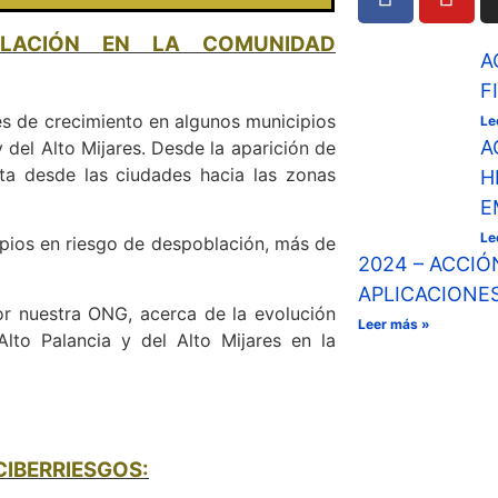
BLACIÓN EN LA COMUNIDAD
A
F
nes de crecimiento en algunos municipios
Le
A
 del Alto Mijares. Desde la aparición de
ta desde las ciudades hacia las zonas
H
E
Le
pios en riesgo de despoblación, más de
2024 – ACCI
APLICACIONE
por nuestra ONG, acerca de la evolución
Leer más »
lto Palancia y del Alto Mijares en la
CIBERRIESGOS: